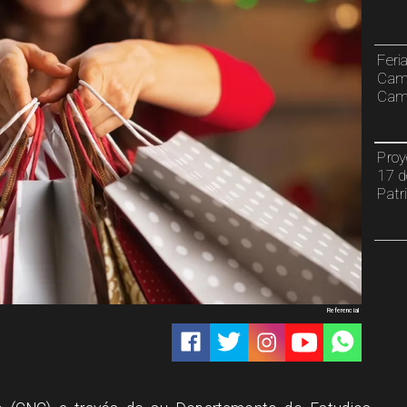
Feri
Cami
Camp
Proy
17 d
Patr
Referencial