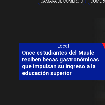
CÁMARA DE COMERCIO
COMER
Local
Álvarez-Salamanca lidera la
apuesta regional para
consolidar el Paso Pehuenche
como alternativa a Los
Libertadores