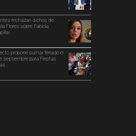
antes rechazan dichos de
la Flores sobre Fabiola
illai
ecto propone sumar feriado el
e septiembre para Fiestas
ias