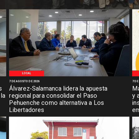
LOCAL
7 DE AGOSTO DE 2026
7 DE
s
Álvarez-Salamanca lidera la apuesta
Ma
la
regional para consolidar el Paso
y 
Pehuenche como alternativa a Los
in
Libertadores
em