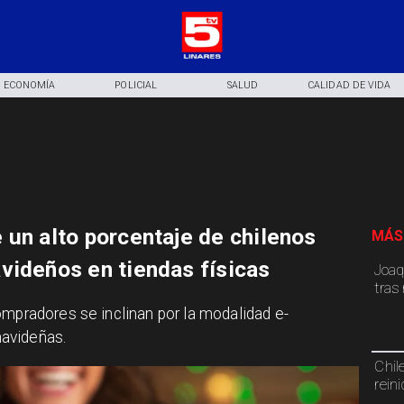
ECONOMÍA
POLICIAL
SALUD
CALIDAD DE VIDA
 un alto porcentaje de chilenos
MÁS
videños en tiendas físicas
Joaq
tras
ompradores se inclinan por la modalidad e-
avideñas.
Chil
rein