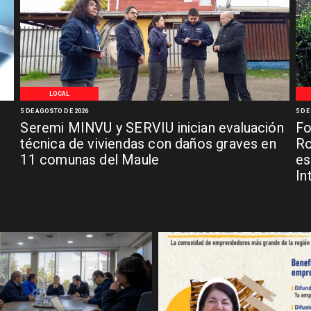
LOCAL
5 DE AGOSTO DE 2026
5 DE
Seremi MINVU y SERVIU inician evaluación
Fo
técnica de viviendas con daños graves en
Ro
11 comunas del Maule
es
In