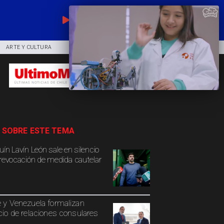
EN VIVO
ARTE Y CULTURA
COMUNIDAD
DEPORTES
 SOBRE ESTE TEMA
uín Lavín León sale en silencio
 revocación de medida cautelar
e y Venezuela formalizan
icio de relaciones consulares