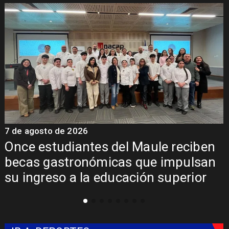
7 de agosto de 2026
7
Once estudiantes del Maule reciben
becas gastronómicas que impulsan
su ingreso a la educación superior