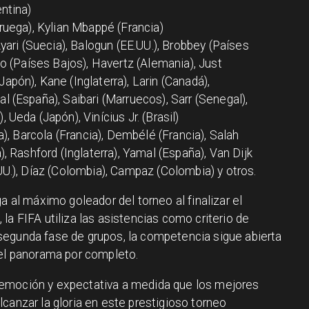
ntina)
ruega), Kylian Mbappé (Francia)
Ayari (Suecia), Balogun (EE.UU.), Brobbey (Países
po (Países Bajos), Havertz (Alemania), Just
pón), Kane (Inglaterra), Larin (Canadá),
 (España), Saibari (Marruecos), Sarr (Senegal),
 Ueda (Japón), Vinícius Jr. (Brasil)
a), Barcola (Francia), Dembélé (Francia), Salah
), Rashford (Inglaterra), Yamal (España), Van Dijk
UU.), Díaz (Colombia), Campaz (Colombia) y otros.
a al máximo goleador del torneo al finalizar el
la FIFA utiliza las asistencias como criterio de
segunda fase de grupos, la competencia sigue abierta
 el panorama por completo.
emoción y expectativa a medida que los mejores
canzar la gloria en este prestigioso torneo