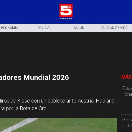
ECONOMÍA
POLICIAL
SALUD
CALIDAD DE VIDA
eadores Mundial 2026
MÁS
Claud
fich
Miroslav Klose con un doblete ante Austria. Haaland
ra por la Bota de Oro.
Pres
Colo