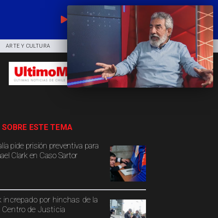
EN VIVO
ARTE Y CULTURA
COMUNIDAD
DEPORTES
 SOBRE ESTE TEMA
lía pide prisión preventiva para
ael Clark en Caso Sartor
k increpado por hinchas de la
 Centro de Justicia