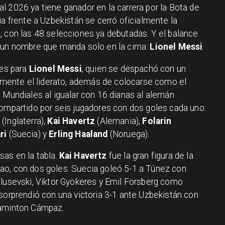
l 2026 ya tiene ganador en la carrera por la Bota de
ia frente a Uzbekistán se cerró oficialmente la
, con las 48 selecciones ya debutadas. Y el balance
e un nombre que manda solo en la cima:
Lionel Messi
.
 es para
Lionel Messi
, quien se despachó con un
damente el liderato, además de colocarse como el
 Mundiales al igualar con 16 dianas al alemán
compartido por seis jugadores con dos goles cada uno:
(Inglaterra),
Kai Havertz
(Alemania),
Folarin
ri
(Suecia) y
Erling Haaland
(Noruega).
as en la tabla.
Kai Havertz
fue la gran figura de la
ao, con dos goles. Suecia goleó 5-1 a Túnez con
ulusevski, Viktor Gyökeres y Emil Forsberg como
sorprendió con una victoria 3-1 ante Uzbekistán con
Jaminton Cámpaz.