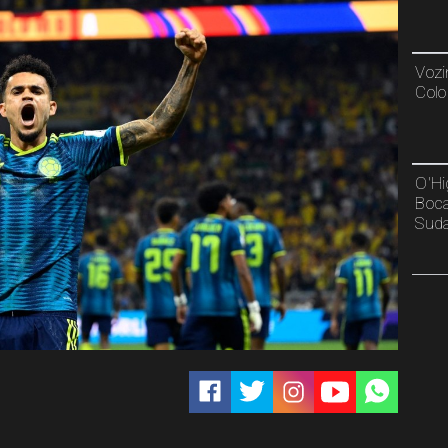
Vozi
Colo
O'Hi
Boca
Sud