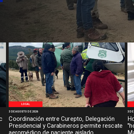
LOCAL
3 DE AGOSTO DE 2026
3 DE
c
Coordinación entre Curepto, Delegación
Ho
Presidencial y Carabineros permite rescate
"h
aeromédico de paciente aislado
Ma