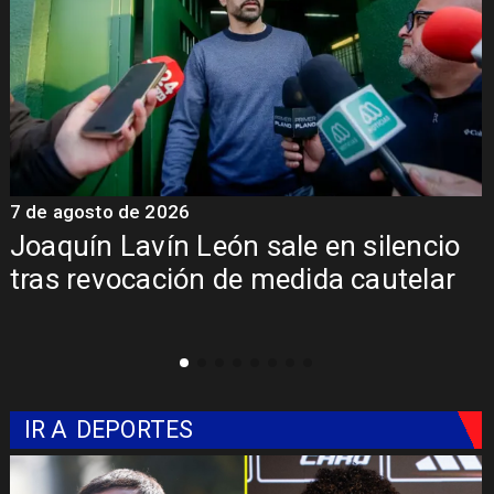
7 de agosto de 2026
7
Joaquín Lavín León sale en silencio
y
tras revocación de medida cautelar
IR A
DEPORTES