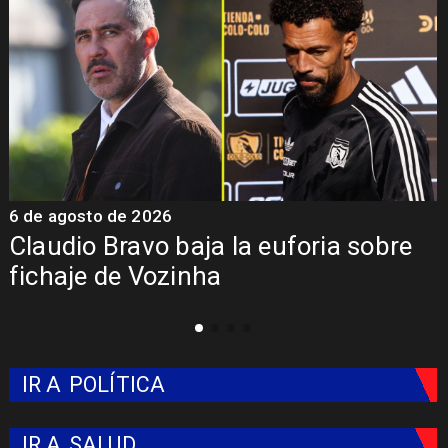
6 de agosto de 2026
5
Claudio Bravo baja la euforia sobre
fichaje de Vozinha
IR A
POLÍTICA
IR A
SALUD