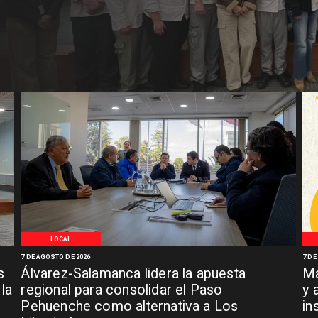
LOCAL
7 DE AGOSTO DE 2026
7 DE
s
Álvarez-Salamanca lidera la apuesta
Ma
la
regional para consolidar el Paso
y 
Pehuenche como alternativa a Los
in