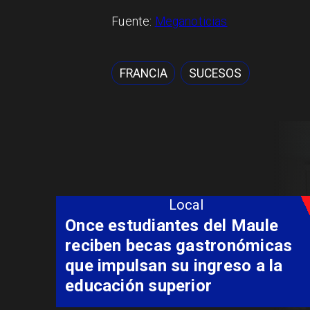
Fuente:
Meganoticias
FRANCIA
SUCESOS
Local
Álvarez-Salamanca lidera la
apuesta regional para
consolidar el Paso Pehuenche
como alternativa a Los
Libertadores