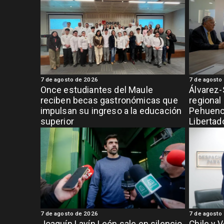
7 de agosto de 2026
7 de agosto
Once estudiantes del Maule
Álvarez-
reciben becas gastronómicas que
regional
impulsan su ingreso a la educación
Pehuench
superior
Libertad
7 de agosto de 2026
7 de agosto
Joaquín Lavín León sale en silencio
Chile y 