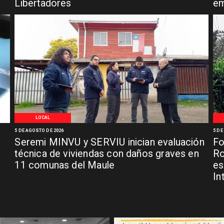
Libertadores
em
LOCAL
5 DE AGOSTO DE 2026
5 DE
Seremi MINVU y SERVIU inician evaluación
Fo
técnica de viviendas con daños graves en
Ro
11 comunas del Maule
es
In