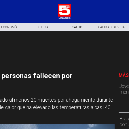
ECONOMÍA
POLICIAL
SALUD
CALIDAD DE VIDA
0 personas fallecen por
MÁS
Jove
mont
mado al menos 20 muertes por ahogamiento durante
de calor que ha elevado las temperaturas a casi 40
Bras
con 