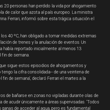
nas 20 personas han perdido la vida por ahogamiento
la de calor que azota al país europeo. La ministra
na Ferrari, informó sobre esta trágica situación el
n los 40 ºC, han obligado a tomar medidas extremas
ación de trenes y la anulación de eventos. Un
sa había reportado inicialmente al menos 13
l fin de semana.
que sigue estos episodios de ahogamientos y
 tengo la cifra consolidada-- de una veintena de
l fin de semana', declaró Ferrari el martes a la
gros de bañarse en zonas no vigiladas durante olas de
ia de acudir únicamente a áreas supervisadas. 'Todos
ganas de acceder al agua, pero es fundamental