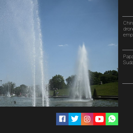
Chin
dron
emp
Papa
Sud