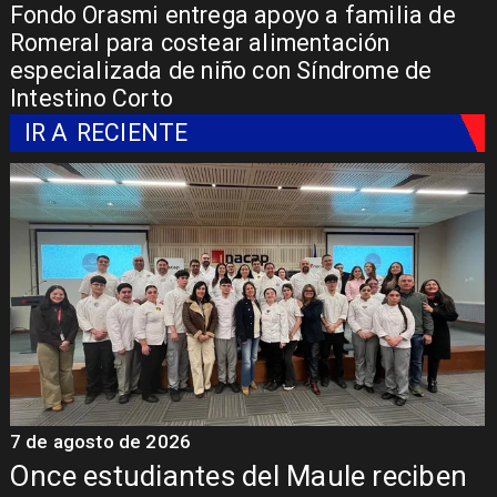
Fondo Orasmi entrega apoyo a familia de
Romeral para costear alimentación
especializada de niño con Síndrome de
Intestino Corto
IR A
RECIENTE
7 de agosto de 2026
7
Álvarez-Salamanca lidera la apuesta