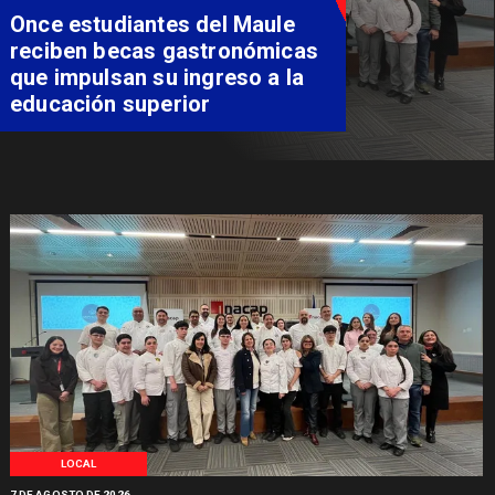
Álvarez-Salamanca lidera la
apuesta regional para
consolidar el Paso Pehuenche
como alternativa a Los
Libertadores
LOCAL
7 DE AGOSTO DE 2026