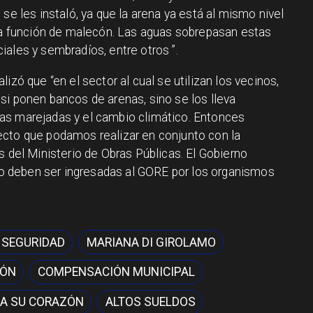
se les instaló, ya que la arena ya está al mismo nivel
la función de malecón.
Las aguas sobrepasan estas
iales y sembradíos, entre otros ”.
izó que “en el sector al cual se utilizan los vecinos,
si ponen bancos de arenas, sino se los lleva
as marejadas y el cambio climático.
Entonces
ecto que podamos realizar en conjunto con la
s del Ministerio de Obras Públicas.
El Gobierno
ero deben ser ingresadas al GORE por los organismos
 SEGURIDAD
MARIANA DI GIROLAMO
IÓN
COMPENSACIÓN MUNICIPAL
A SU CORAZÓN
ALTOS SUELDOS