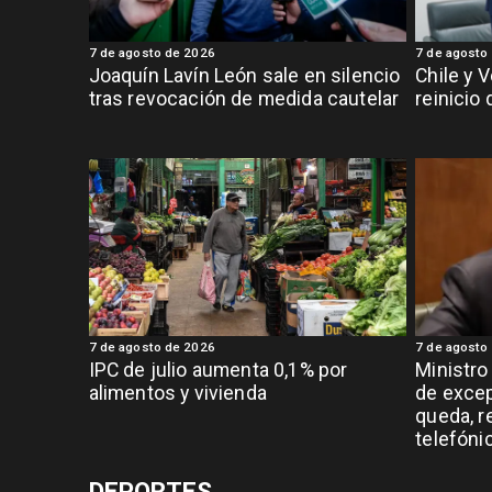
7 de agosto de 2026
7 de agosto
Joaquín Lavín León sale en silencio
Chile y 
tras revocación de medida cautelar
reinicio
7 de agosto de 2026
7 de agosto
IPC de julio aumenta 0,1% por
Ministro
alimentos y vivienda
de exce
queda, r
telefóni
DEPORTES