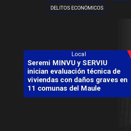
DELITOS ECONÓMICOS
Local
Fondo Orasmi entrega apoyo a
familia de Romeral para
costear alimentación
especializada de niño con
Síndrome de Intestino Corto