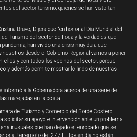
ntos del sector turismo, quienes se han visto tan
istina Bravo, Dijera que “en honor al Día Mundial del
de Turismo del sector de Iloca y la verdad es que
 pandemia, han vivido una crisis muy dura que
y nosotros desde el Gobierno Regional vamos a poner
on ellos y con todos los vecinos del sector, porque
o y además permite mostrar lo lindo de nuestras
le informó a la Gobernadora acerca de una serie de
las marejadas en la costa.
Cámara de Turismo y Comercio del Borde Costero
a solicitar su apoyo e intervención ante un problema
rena inusuales que han dejado el enrocado que se
rior al terremoto del 27 / F.
Hoy en día no están