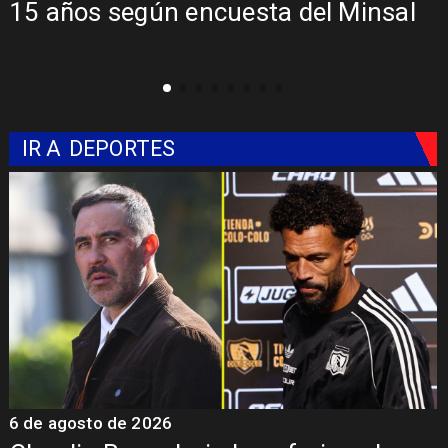
ncuesta del Minsal
Sebastián Piñera 
mil millones
IR A
DEPORTES
6 de agosto de 2026
5