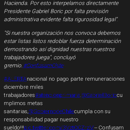
Hacienda. Por esto interpelamos directamente
Presidente Gabriel Boric por falta previsión
administrativa evidente falta rigurosidad legal"
.
"Si nuestra organización nos convoca debemos
estar listas listos redoblar fuerza determinación
demostrando así dignidad nuestras nuestros
trabajadores juega", concluyó
gremio.
#ConfusamChile
#ALERTA
nacional no pago parte remuneraciones
diciembre miles
trabajadores
#atencionprimaria
.
@GabrielBoric
cu
mplimos metas
sanitarias,
@GobiernodeChile
cumpla con su
responsabilidad pagar nuestro
sueldo!!!
pic.twitter.com/3VztOQZrzM
-- Confusam