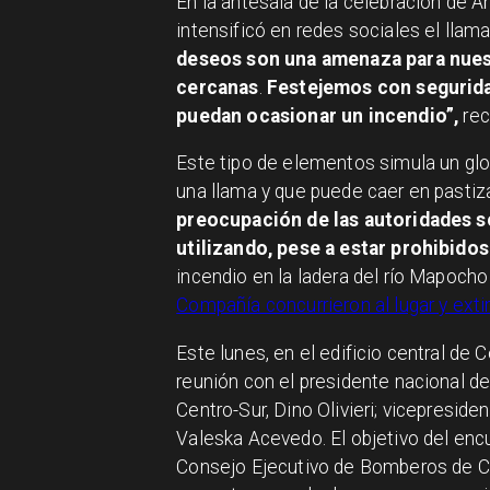
En la antesala de la celebración de A
intensificó en redes sociales el llam
deseos son una amenaza para nuest
cercanas
.
Festejemos con segurid
puedan ocasionar un incendio”,
re
Este tipo de elementos simula un glo
una llama y que puede caer en pasti
preocupación de las autoridades so
utilizando, pese a estar prohibidos
incendio en la ladera del río Mapoch
Compañía concurrieron al lugar y exti
Este lunes, en el edificio central de 
reunión con el presidente nacional d
Centro-Sur, Dino Olivieri; vicepreside
Valeska Acevedo. El objetivo del enc
Consejo Ejecutivo de Bomberos de Chi