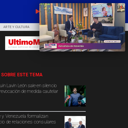
EN VIVO
ARTE Y CULTURA
COMUNIDAD
DEPORTES
 SOBRE ESTE TEMA
uín Lavín León sale en silencio
 revocación de medida cautelar
e y Venezuela formalizan
icio de relaciones consulares