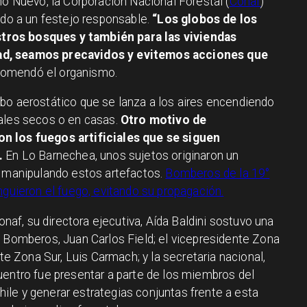
ño Nuevo, la Corporación Nacional Forestal (
Conaf
)
ado a un festejo responsable.
“Los globos de los
ros bosques y también para las viviendas
ad, seamos precavidos y evitemos acciones que
comendó el organismo.
bo aerostático que se lanza a los aires encendiendo
zales secos o en casas.
Otro motivo de
n los fuegos artificiales que se siguen
.
En Lo Barnechea, unos sujetos originaron un
o manipulando estos artefactos.
Bomberos de la 19°
nguieron el fuego, evitando su propagación.
Conaf, su directora ejecutiva, Aída Baldini sostuvo una
e Bomberos, Juan Carlos Field; el vicepresidente Zona
nte Zona Sur, Luis Carmach; y la secretaria nacional,
uentro fue presentar a parte de los miembros del
le y generar estrategias conjuntas frente a esta