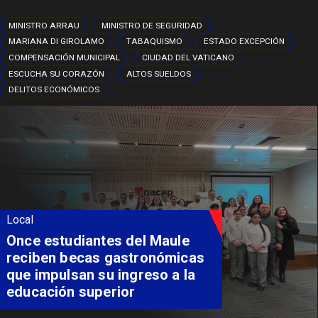
MINISTRO ARRAU
MINISTRO DE SEGURIDAD
MARIANA DI GIROLAMO
TABAQUISMO
ESTADO EXCEPCIÓN
COMPENSACIÓN MUNICIPAL
CIUDAD DEL VATICANO
ESCUCHA SU CORAZÓN
ALTOS SUELDOS
DELITOS ECONÓMICOS
Local
Álvarez-Salamanca lidera la
apuesta regional para
consolidar el Paso Pehuenche
como alternativa a Los
Libertadores