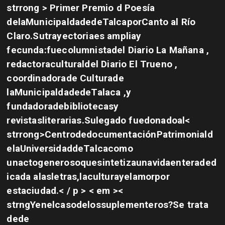
strrong > Primer Premio d Poesía
delaMunicipaldadedeTalcaporCanto al Río
Claro.Sutrayectoriaes ampliay
fecunda:fuecolumnistadel
Diario La Mañana
,
redactoraculturaldel
Diario El Trueno
,
coordinadorade
Culturade
laMunicipaldadedeTalaca
,y
fundadoradebibliotecasy
revistasliterarias.Sulegado fuedonadoal<
strrong>CentrodedocumentaciónPatrimoniald
elaUniversidaddeTalcacomo
unactogenerosoquesintetizaunavidaenteraded
icada alasletras,laculturayelamorpor
estaciudad.< / p > < em ><
strngYenelcasodelossuplementeros?Se trata
dede