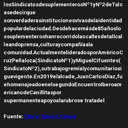
losSindicatosdesuplementerosNº1yNº2deTalc
asedecirque
sonverdaderasinstitucionesvivasdelaidentidad
populardelaciudad.Desdehacemásde85añoslo
ssuplementeroshanrecorridolascallesdetallcal
leandoprensa,culturaycompañíaala
comunidad.ActualmentelideradosporAméricoC
ruzPeñaloza(SindicatoNº1)yMiguelCifuentes(
SindicatoNº2),sutrabajogremialycomunitariosi
guevigente.En2019elalcade,JuanCarlosDiaz,fu
ehomenajeadoenelsegundoEncuentroIberoam
ericanodeCanillitaspor
supermanenteapoyoalarubrose tratadel
Fuente:
Diario Talca Crónica