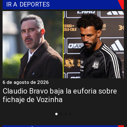
IR A
DEPORTES
5 de agosto de 2026
5
Presentación de Vozinha en Colo
Colo: Fecha, Estadio y Contrato