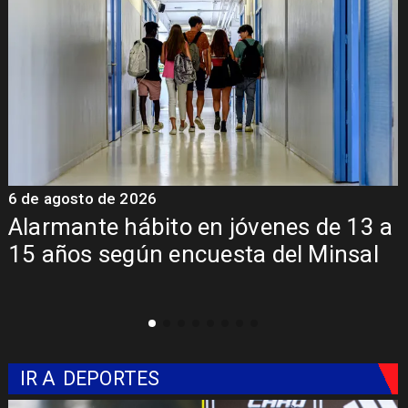
6 de agosto de 2026
6
a
Aprueban creación del Parque
Sebastián Piñera con inversión de $4
mil millones
IR A
DEPORTES