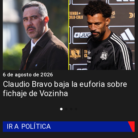
5 de agosto de 2026
5
Presentación de Vozinha en Colo
Colo: Fecha, Estadio y Contrato
IR A
POLÍTICA