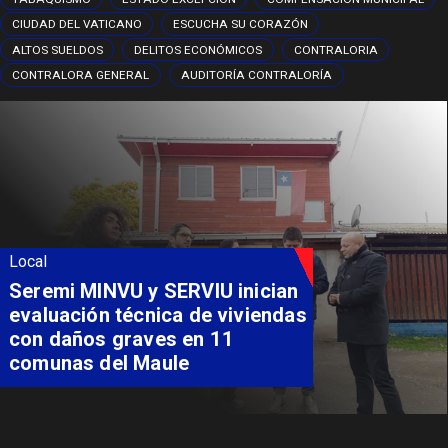
CIUDAD DEL VATICANO
ESCUCHA SU CORAZÓN
ALTOS SUELDOS
DELITOS ECONÓMICOS
CONTRALORIA
CONTRALORA GENERAL
AUDITORÍA CONTRALORÍA
Local
Fondo Orasmi entrega apoyo a
familia de Romeral para
costear alimentación
especializada de niño con
Síndrome de Intestino Corto