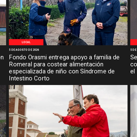
LOCAL
5 DE AGOSTO DE 2026
5 DE
ón
Fondo Orasmi entrega apoyo a familia de
Se
n
Romeral para costear alimentación
co
especializada de niño con Síndrome de
el
Intestino Corto