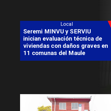
Local
Fondo Orasmi entrega apoyo a
familia de Romeral para
costear alimentación
especializada de niño con
Síndrome de Intestino Corto