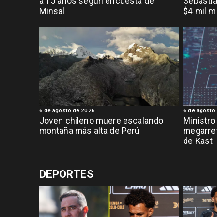
a 15 años según encuesta del
Sebastiá
Minsal
$4 mil m
6 de agosto de 2026
6 de agosto
Joven chileno muere escalando
Ministro
montaña más alta de Perú
megarref
de Kast
DEPORTES