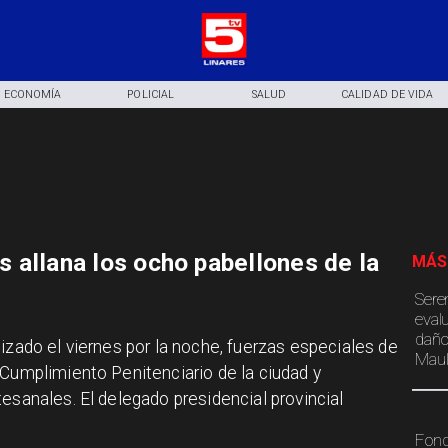
ECONOMÍA
POLICIAL
SALUD
CALIDAD DE VIDA
 allana los ocho pabellones de la
MÁS
Sere
eval
daño
izado el viernes por la noche, fuerzas especiales de
Maul
 Cumplimiento Penitenciario de la ciudad y
esanales. El delegado presidencial provincial
Fond