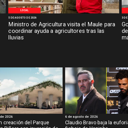
LOCAL
5 DE AGOSTO DE 2026
3 DE
Ministro de Agricultura visita el Maule para
Go
coordinar ayuda a agricultores tras las
de
lluvias
má
 de 2026
6 de agosto de 2026
 creación del Parque
Claudio Bravo baja la eufor