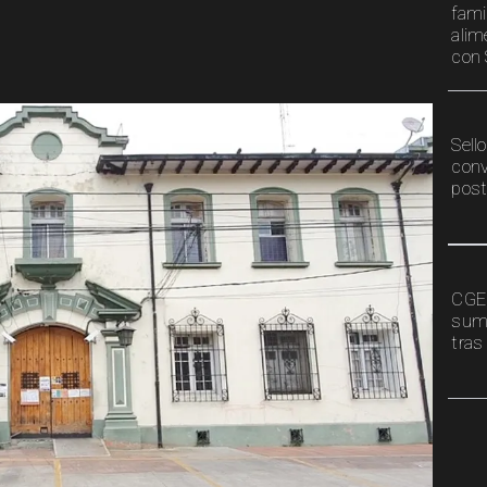
fami
alim
con 
Sell
conv
post
CGE 
sumi
tras