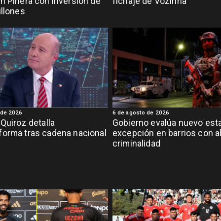
n Piñera con inversión de
fichaje de Vozinha
illones
 de 2026
6 de agosto de 2026
 Quiroz detalla
Gobierno evalúa nuevo est
orma tras cadena nacional
excepción en barrios con a
criminalidad