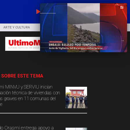
EN VIVO
ARTE Y CULTURA
COMUNIDAD
DEPORTES
 SOBRE ESTE TEMA
mi MINVU y SERVIU inician
uación técnica de viviendas con
s graves en 11 comunas del
e
o Orasmi entrega apoyo a