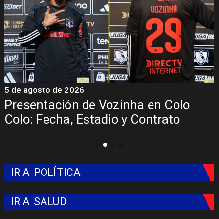
5 de agosto de 2026
4
La Roja enfrentará a los anfitriones
del Mundial 2026
IR A
POLÍTICA
IR A
SALUD