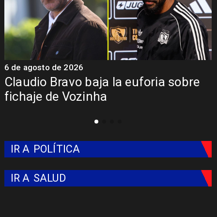
6 de agosto de 2026
5
Claudio Bravo baja la euforia sobre
fichaje de Vozinha
IR A
POLÍTICA
IR A
SALUD