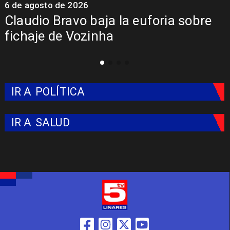
5 de agosto de 2026
5
Presentación de Vozinha en Colo
Colo: Fecha, Estadio y Contrato
IR A
POLÍTICA
IR A
SALUD