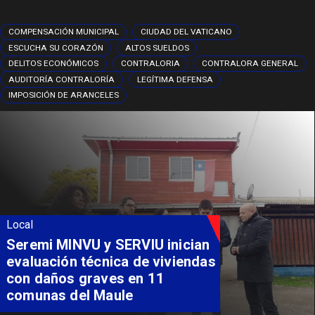
COMPENSACIÓN MUNICIPAL
CIUDAD DEL VATICANO
ESCUCHA SU CORAZÓN
ALTOS SUELDOS
DELITOS ECONÓMICOS
CONTRALORIA
CONTRALORA GENERAL
AUDITORÍA CONTRALORÍA
LEGÍTIMA DEFENSA
IMPOSICIÓN DE ARANCELES
Local
Fondo Orasmi entrega apoyo a
familia de Romeral para
costear alimentación
especializada de niño con
Síndrome de Intestino Corto