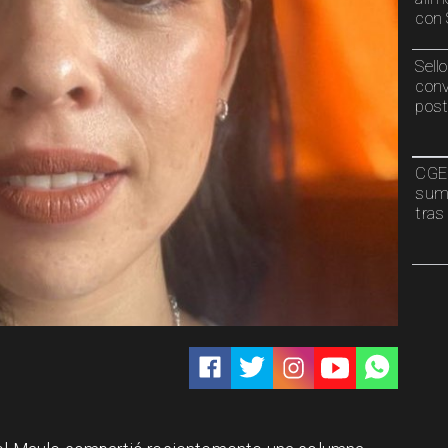
con 
Sell
conv
post
CGE 
sumi
tras