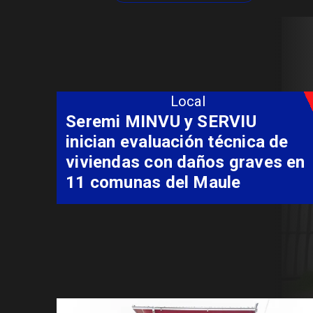
Local
Fondo Orasmi entrega apoyo a
familia de Romeral para
costear alimentación
especializada de niño con
Síndrome de Intestino Corto