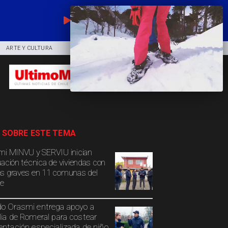
EN VIVO
ARTE Y CULTURA
COMUNIDAD
DEPORTES
 SOBRE ESTE TEMA
mi MINVU y SERVIU inician
uación técnica de viviendas con
s graves en 11 comunas del
e
o Orasmi entrega apoyo a
lia de Romeral para costear
entación especializada de niño