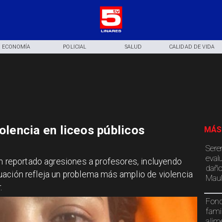
ECONOMÍA
POLICIAL
SALUD
CALIDAD DE VIDA
iolencia en liceos públicos
MÁS
Sere
eval
an reportado agresiones a profesores, incluyendo
daño
situación refleja un problema más amplio de violencia
Maul
.
Fond
fami
alim