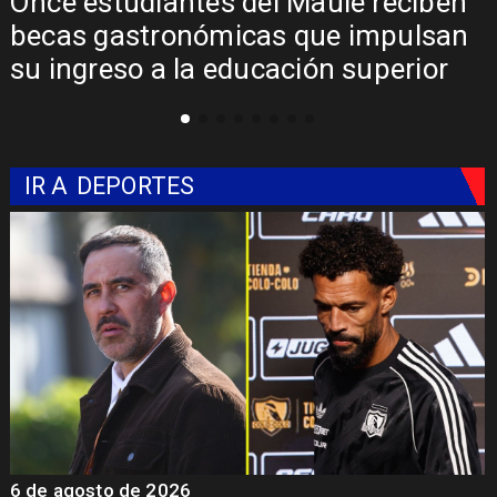
Once estudiantes del Maule reciben
becas gastronómicas que impulsan
su ingreso a la educación superior
IR A
DEPORTES
6 de agosto de 2026
5