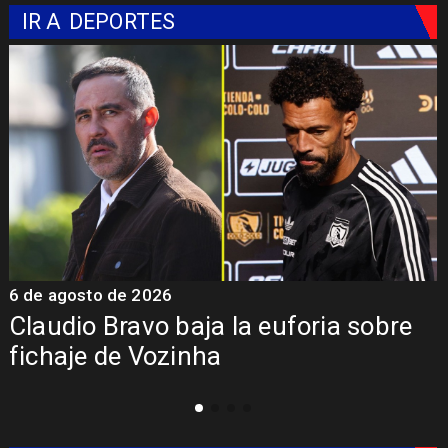
IR A
DEPORTES
6 de agosto de 2026
5
Claudio Bravo baja la euforia sobre
fichaje de Vozinha