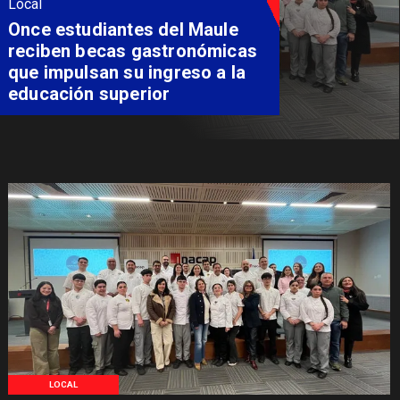
Local
Álvarez-Salamanca lidera la
apuesta regional para
consolidar el Paso Pehuenche
como alternativa a Los
Libertadores
LOCAL