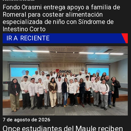
Fondo Orasmi entrega apoyo a familia de
Romeral para costear alimentación
especializada de niño con Síndrome de
Intestino Corto
IR A
RECIENTE
7 de agosto de 2026
7
Álvarez-Salamanca lidera la apuesta