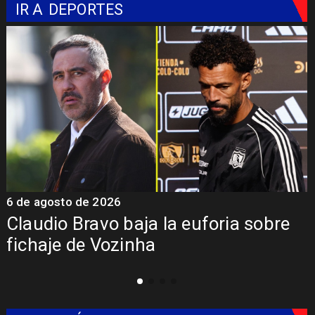
IR A
DEPORTES
5 de agosto de 2026
5
Presentación de Vozinha en Colo
Colo: Fecha, Estadio y Contrato