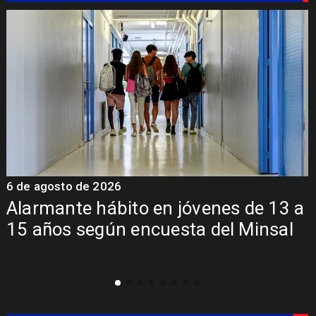
6 de agosto de 2026
6
a
Aprueban creación del Parque
Sebastián Piñera con inversión de $4
mil millones