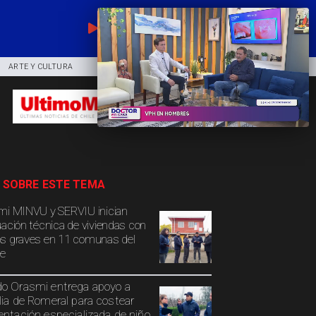
EN VIVO
ARTE Y CULTURA
COMUNIDAD
DEPORTES
 SOBRE ESTE TEMA
mi MINVU y SERVIU inician
uación técnica de viviendas con
s graves en 11 comunas del
e
o Orasmi entrega apoyo a
lia de Romeral para costear
entación especializada de niño