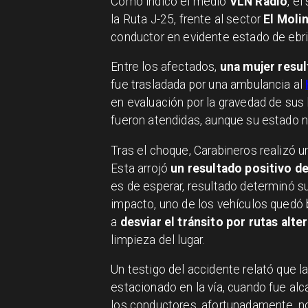
Como indicó el medio
VLN Radio
, e
la Ruta J-25, frente al sector
El Moli
conductor en evidente estado de ebri
Entre los afectados,
una mujer resu
fue trasladada por una ambulancia al
en evaluación por la gravedad de sus
fueron atendidas, aunque su estado no
Tras el choque, Carabineros realizó 
Esta arrojó
un resultado positivo de
es de esperar, resultado determinó s
impacto, uno de los vehículos quedó b
a
desviar el tránsito por rutas alte
limpieza del lugar.
Un testigo del accidente relató que l
estacionado en la vía, cuando fue alc
los conductores, afortunadamente, no