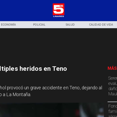
ECONOMÍA
POLICIAL
SALUD
CALIDAD DE VIDA
tiples heridos en Teno
MÁS
Sere
eval
ohol provocó un grave accidente en Teno, dejando al
daño
Maul
o a La Montaña.
Fond
fami
alim