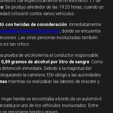
l siniestro fue específicamente en el kilómetro 1,1 de
no
. Se produjo alrededor de las 19:20 horas, cuando un
edad colisionó contra varios vehículos.
ltó con heridas de consideración
. Inmediatamente
Hospital Provincial de Curicó
, donde se encuentra
 lesiones. Las otras personas involucradas también
 es tan crítico.
una prueba de alcoholemia al conductor responsable.
 0,89 gramos de alcohol por litro de sangre
. Como
u detención inmediata. Debido a la magnitud del
loqueando la carretera. Ello obligó a las autoridades
rnas
mientras se realizaban las labores de rescate y
a mujer herida se encontraba a bordo de un automóvil
anzada por uno de los vehículos involucrados. Entre
 se reportaron heridos graves.