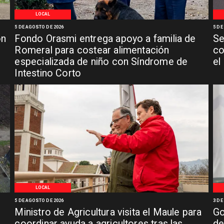
LOCAL
5 DE AGOSTO DE 2026
5 DE
ón
Fondo Orasmi entrega apoyo a familia de
Se
n
Romeral para costear alimentación
co
especializada de niño con Síndrome de
el
Intestino Corto
LOCAL
5 DE AGOSTO DE 2026
3 DE
Ministro de Agricultura visita el Maule para
Go
coordinar ayuda a agricultores tras las
de