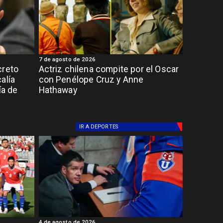
7 de agosto de 2026
creto
Actriz chilena compite por el Oscar
alía
con Penélope Cruz y Anne
ía de
Hathaway
IR A
DEPORTES
4 de agosto de 2026