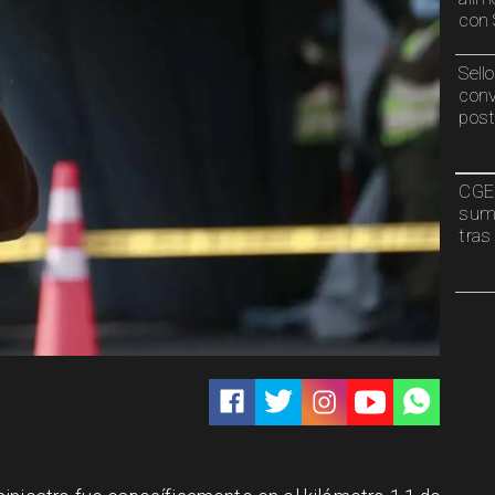
con 
Sell
conv
post
CGE 
sumi
tras