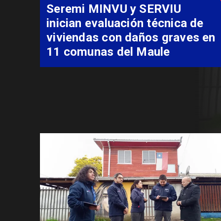
Fondo Orasmi entrega apoyo a
familia de Romeral para
costear alimentación
especializada de niño con
Síndrome de Intestino Corto