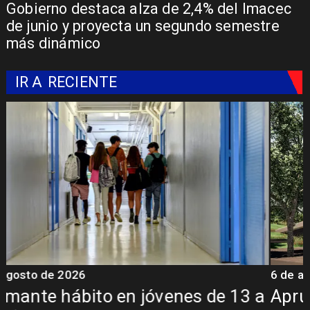
Gobierno destaca alza de 2,4% del Imacec
de junio y proyecta un segundo semestre
más dinámico
IR A
RECIENTE
6 de agosto de 2026
6
a
Aprueban creación del Parque