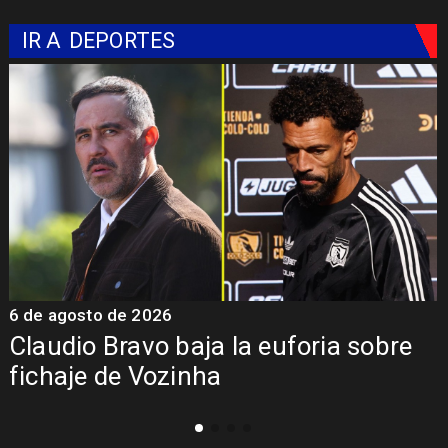
IR A
DEPORTES
5 de agosto de 2026
5
Presentación de Vozinha en Colo
Colo: Fecha, Estadio y Contrato