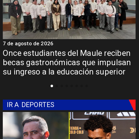
7 de agosto de 2026
7
Álvarez-Salamanca lidera la apuesta
regional para consolidar el Paso
Pehuenche como alternativa a Los
Libertadores
IR A
DEPORTES