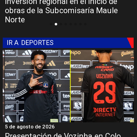
inversión regional en el inicio de
obras de la Subcomisaría Maule
Norte
IR A
DEPORTES
5 de agosto de 2026
5
Presentación de Vozinha en Colo