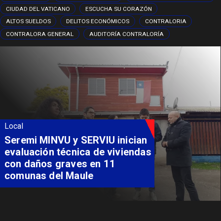
CIUDAD DEL VATICANO
ESCUCHA SU CORAZÓN
ALTOS SUELDOS
DELITOS ECONÓMICOS
CONTRALORIA
CONTRALORA GENERAL
AUDITORÍA CONTRALORÍA
Local
Fondo Orasmi entrega apoyo a
familia de Romeral para
costear alimentación
especializada de niño con
Síndrome de Intestino Corto