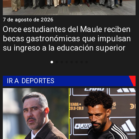
7 de agosto de 2026
7
Álvarez-Salamanca lidera la apuesta
regional para consolidar el Paso
Pehuenche como alternativa a Los
Libertadores
IR A
DEPORTES