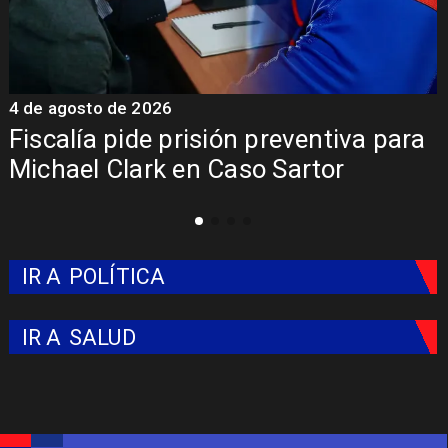
4 de agosto de 2026
4
a
Fiscalía pide prisión preventiva para
Michael Clark en Caso Sartor
IR A
POLÍTICA
IR A
SALUD