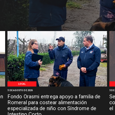
LOCAL
5 DE AGOSTO DE 2026
5 DE
ón
Fondo Orasmi entrega apoyo a familia de
Se
n
Romeral para costear alimentación
co
especializada de niño con Síndrome de
el
Intestino Corto