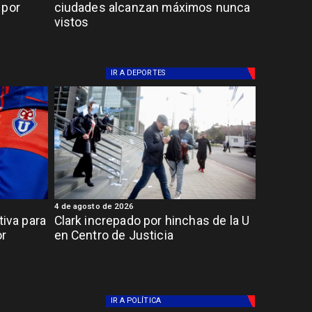
 por
ciudades alcanzan máximos nunca
vistos
IR A
DEPORTES
4 de agosto de 2026
tiva para
Clark increpado por hinchas de la U
or
en Centro de Justicia
IR A
POLÍTICA