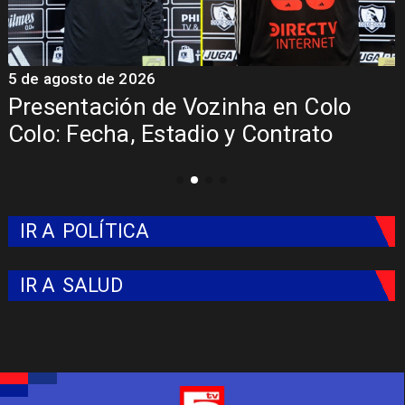
5 de agosto de 2026
4
La Roja enfrentará a los anfitriones
del Mundial 2026
IR A
POLÍTICA
IR A
SALUD