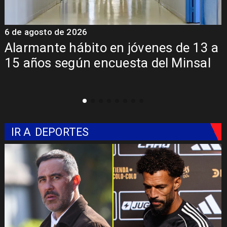
6 de agosto de 2026
6
a
Aprueban creación del Parque
Sebastián Piñera con inversión de $4
mil millones
IR A
DEPORTES