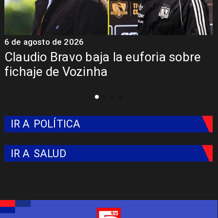
6 de agosto de 2026
5 
Claudio Bravo baja la euforia sobre
Pr
fichaje de Vozinha
Co
IR A
POLÍTICA
IR A
SALUD