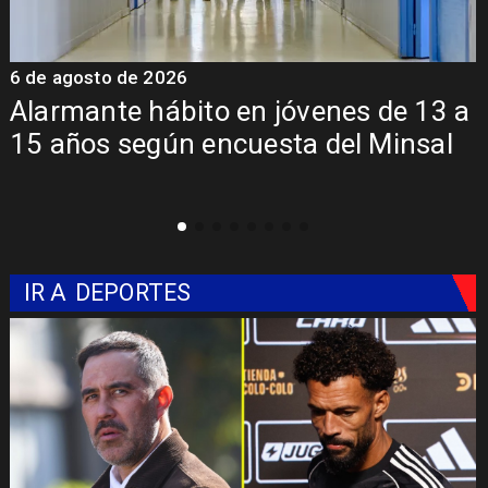
6 de agosto de 2026
6
a
Aprueban creación del Parque
Sebastián Piñera con inversión de $4
mil millones
IR A
DEPORTES