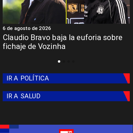
5 de agosto de 2026
5
Presentación de Vozinha en Colo
Colo: Fecha, Estadio y Contrato
IR A
POLÍTICA
IR A
SALUD