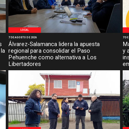
LOCAL
7 DE AGOSTO DE 2026
7 DE
s
Álvarez-Salamanca lidera la apuesta
Ma
la
regional para consolidar el Paso
y 
Pehuenche como alternativa a Los
in
Libertadores
em