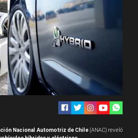
ción Nacional Automotriz de Chile
(ANAC) reveló
vehículos híbridos y eléctricos.