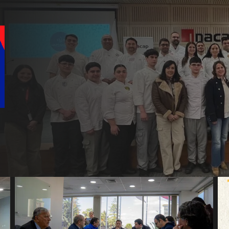
Local
Álvarez-Salamanca lidera la
apuesta regional para
consolidar el Paso Pehuenche
como alternativa a Los
Libertadores