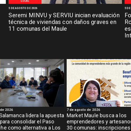
LOCAL
5 DE AGOSTO DE 2026
5 DE
Seremi MINVU y SERVIU inician evaluación
Fo
técnica de viviendas con daños graves en
Ro
11 comunas del Maule
es
In
 de 2026
7 de agosto de 2026
Salamanca lidera la apuesta
Market Maule busca a los
 para consolidar el Paso
emprendedores y artesanos
e como alternativa a Los
30 comunas: inscripciones 