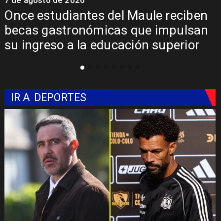
7 de agosto de 2026
7
Once estudiantes del Maule reciben
becas gastronómicas que impulsan
su ingreso a la educación superior
IR A
DEPORTES