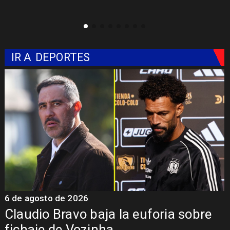
IR A
DEPORTES
6 de agosto de 2026
5
Claudio Bravo baja la euforia sobre
fichaje de Vozinha