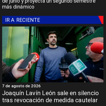
de junio y proyecta un segundo semestre
más dinámico
IR A
RECIENTE
7 de agosto de 2026
7
Joaquín Lavín León sale en silencio
y
tras revocación de medida cautelar