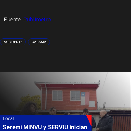
Fuente:
Publimetro
ACCIDENTE
CALAMA
Local
Seremi MINVU y SERVIU inician