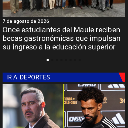
7 de agosto de 2026
en
Álvarez-Salamanca lidera la apues
an
regional para consolidar el Paso
r
Pehuenche como alternativa a Los
Libertadores
IR A
DEPORTES