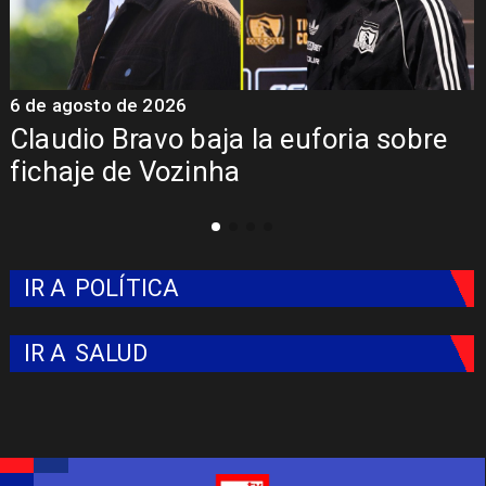
6 de agosto de 2026
5
Claudio Bravo baja la euforia sobre
fichaje de Vozinha
IR A
POLÍTICA
IR A
SALUD