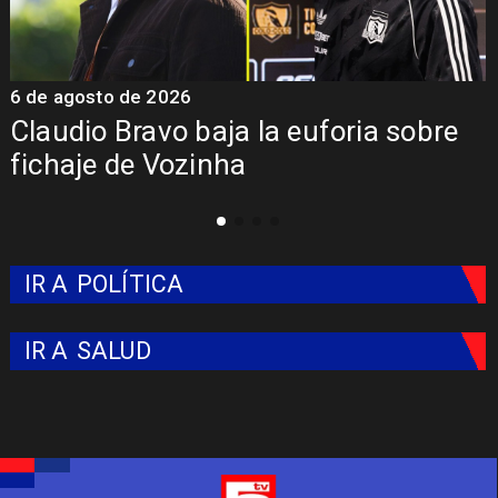
6 de agosto de 2026
5
Claudio Bravo baja la euforia sobre
fichaje de Vozinha
IR A
POLÍTICA
IR A
SALUD