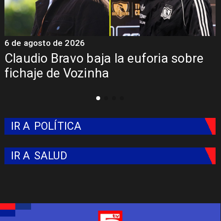
5 de agosto de 2026
5
Presentación de Vozinha en Colo
Colo: Fecha, Estadio y Contrato
IR A
POLÍTICA
IR A
SALUD