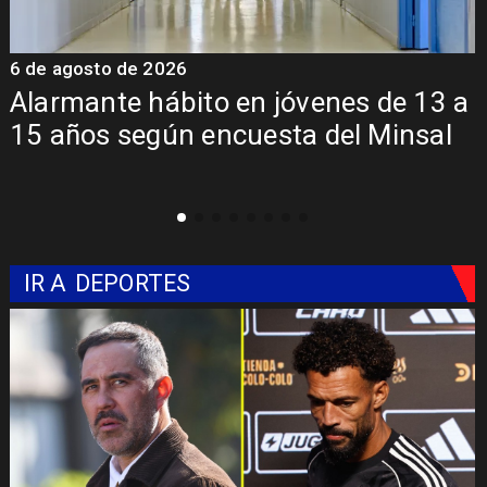
6 de agosto de 2026
6
a
Aprueban creación del Parque
Sebastián Piñera con inversión de $4
mil millones
IR A
DEPORTES