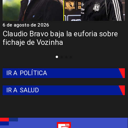
6 de agosto de 2026
5
Claudio Bravo baja la euforia sobre
fichaje de Vozinha
IR A
POLÍTICA
IR A
SALUD