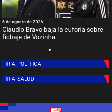
6 de agosto de 2026
5
Claudio Bravo baja la euforia sobre
fichaje de Vozinha
IR A
POLÍTICA
IR A
SALUD