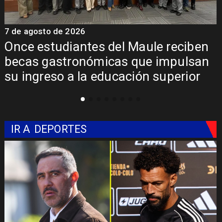
7 de agosto de 2026
7
Álvarez-Salamanca lidera la apuesta
regional para consolidar el Paso
Pehuenche como alternativa a Los
Libertadores
IR A
DEPORTES