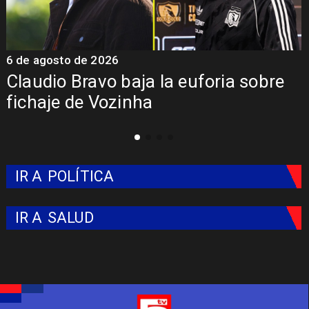
6 de agosto de 2026
5
Claudio Bravo baja la euforia sobre
fichaje de Vozinha
IR A
POLÍTICA
IR A
SALUD