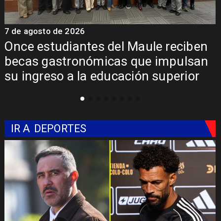
7 de agosto de 2026
reciben
Álvarez-Salamanca lidera la a
mpulsan
regional para consolidar el Pa
perior
Pehuenche como alternativa a
Libertadores
IR A
DEPORTES