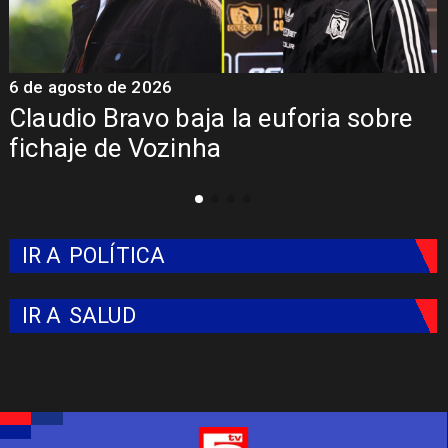
5 de agosto de 2026
5
Presentación de Vozinha en Colo
Colo: Fecha, Estadio y Contrato
IR A
POLÍTICA
IR A
SALUD