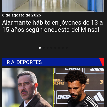
6 de agosto de 2026
6
a
Aprueban creación del Parque
Sebastián Piñera con inversión de $4
mil millones
IR A
DEPORTES