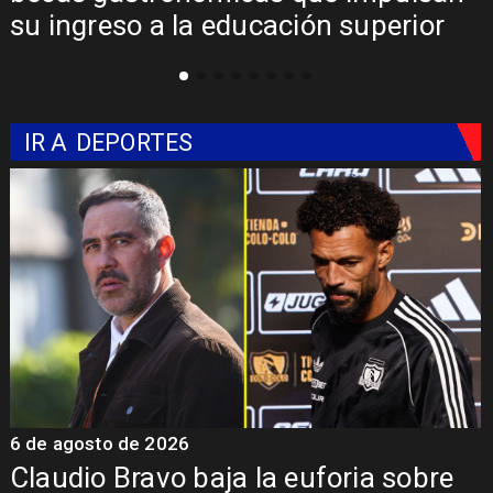
su ingreso a la educación superior
IR A
DEPORTES
6 de agosto de 2026
5
Claudio Bravo baja la euforia sobre