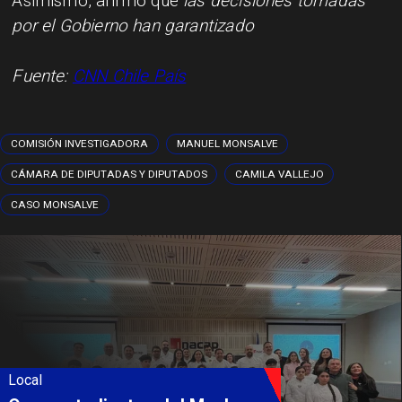
Asimismo, afirmó que
las decisiones tomadas
por el Gobierno han garantizado
Fuente:
CNN Chile País
COMISIÓN INVESTIGADORA
MANUEL MONSALVE
CÁMARA DE DIPUTADAS Y DIPUTADOS
CAMILA VALLEJO
CASO MONSALVE
Local
Álvarez-Salamanca lidera la