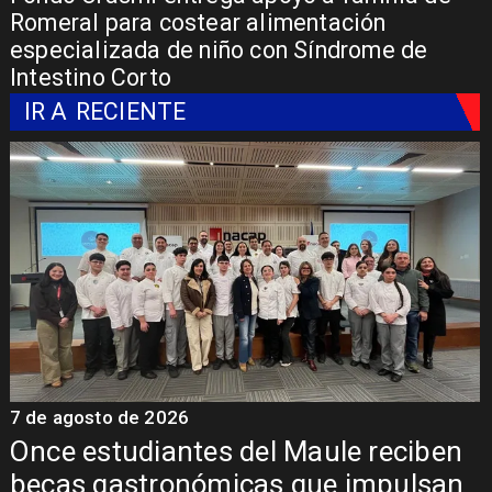
Romeral para costear alimentación
especializada de niño con Síndrome de
Intestino Corto
IR A
RECIENTE
7 de agosto de 2026
7
Once estudiantes del Maule reciben
becas gastronómicas que impulsan