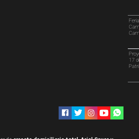
Feri
Cami
Camp
Proy
17 d
Patr