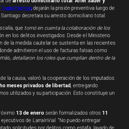
lar de
arresto domiciliario total
.
Ariel Sauer y
l
Caso Factop
, dejarán la prisión preventiva luego de
Santiago decretara su arresto domiciliario total.
iscalía, que
tomó en cuenta la colaboración de los
ón en los delitos investigados. Desde el Ministerio
n de la medida cautelar se sustenta en las recientes
donde admitieron el uso de facturas falsas como
demás,
detallaron los roles que cumplían dentro de la
 de la causa, valoró la cooperación de los imputados:
ho meses privados de libertad
, entregando
os utilizados y su participación. Esto constituye un
 próximo
13 de enero
serán formalizados otros
11
n ejecutivos de LarraínVial. “No puedo entregar
ado solicitudes por delitos como estafa, lavado de