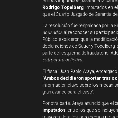
Ambos imputados pasarán a la caute
Rodrigo Topelberg
, imputados en e
que el Cuarto Juzgado de Garantía de 
La resolución fue respaldada por la F
acusados
al reconocer su participaci
Público explicaron que la modificació
declaraciones de Sauer y Topelberg, 
parte del esquema defraudatorio. A
estructura delictiva.
El fiscal Juan Pablo Araya, encargado
“
Ambos decidieron aportar tras oc
información clave sobre los mecanism
gran avance para el caso”.
Por otra parte, Araya anunció que el
imputados
, entre los que se incluye
mayores detalles, pero hemos present