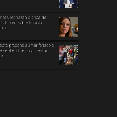
antes rechazan dichos de
la Flores sobre Fabiola
illai
ecto propone sumar feriado el
e septiembre para Fiestas
ias