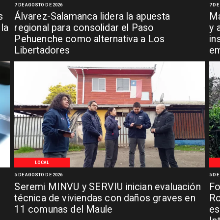
7 DE AGOSTO DE 2026
7 DE
s
Álvarez-Salamanca lidera la apuesta
Ma
la
regional para consolidar el Paso
y 
Pehuenche como alternativa a Los
in
Libertadores
em
LOCAL
5 DE AGOSTO DE 2026
5 DE
Seremi MINVU y SERVIU inician evaluación
Fo
técnica de viviendas con daños graves en
Ro
11 comunas del Maule
es