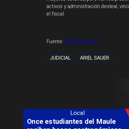
activos y administración desleal, vinc
el fiscal.
Fuente:
CNN Chile País
JUDICIAL
ARIEL SAUER
Local
Once estudiantes del Maule