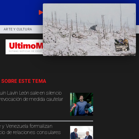
EN VIVO
ARTE Y CULTURA
COMUNIDAD
DEPORTES
 SOBRE ESTE TEMA
uín Lavín León sale en silencio
 revocación de medida cautelar
e y Venezuela formalizan
icio de relaciones consulares