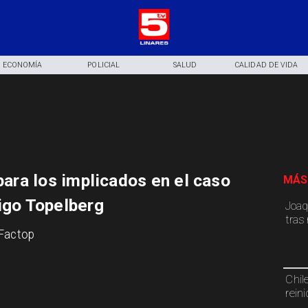
ECONOMÍA
POLICIAL
SALUD
CALIDAD DE VIDA
 para los implicados en el caso
MÁS
rigo Topelberg
Joaq
tras
 Factop
Chil
rein