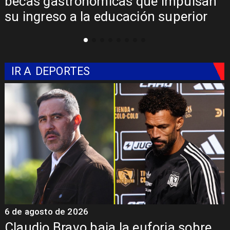
becas gastronómicas que impulsan
su ingreso a la educación superior
IR A
DEPORTES
6 de agosto de 2026
5
Claudio Bravo baja la euforia sobre