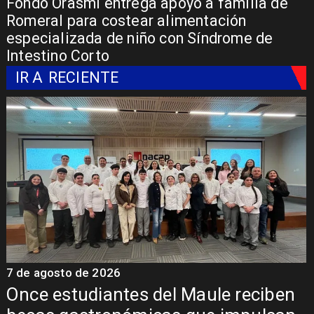
Fondo Orasmi entrega apoyo a familia de
Romeral para costear alimentación
especializada de niño con Síndrome de
Intestino Corto
IR A
RECIENTE
7 de agosto de 2026
7
Once estudiantes del Maule reciben