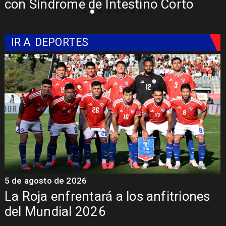
con Síndrome de Intestino Corto
IR A
DEPORTES
5 de agosto de 2026
4
La Roja enfrentará a los anfitriones
del Mundial 2026