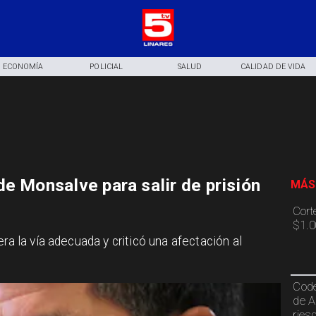
ECONOMÍA
POLICIAL
SALUD
CALIDAD DE VIDA
e Monsalve para salir de prisión
MÁS
Cort
$1.0
ra la vía adecuada y criticó una afectación al
Code
de A
ries