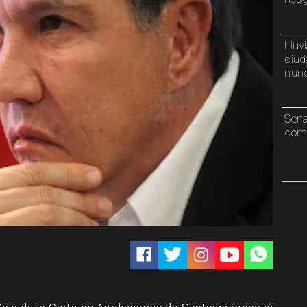
Lluv
ciud
nunc
Sen
comp