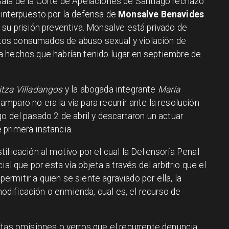
Sala de la Corte de Apelaciones de Santiago rechazó
 interpuesto por la defensa de
Monsalve Benavides
 su prisión preventiva. Monsalve está privado de
litos consumados de abuso sexual y violación de
a hechos que habrían tenido lugar en septiembre de
itza Villadangos
y la abogada integrante
María
amparo no era la vía para recurrir ante la resolución
o del pasado 2 de abril y descartaron un actuar
e primera instancia.
ificación al motivo por el cual la Defensoría Penal
al que por esta vía objeta a través del arbitrio que el
 permitir a quien se siente agraviado por ella, la
 modificación o enmienda, cual es, el recurso de
stas omisiones o yerros que el recurrente denuncia,