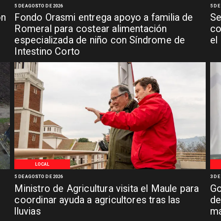
5 DE AGOSTO DE 2026
5 DE
ón
Fondo Orasmi entrega apoyo a familia de
Se
n
Romeral para costear alimentación
co
especializada de niño con Síndrome de
el
Intestino Corto
LOCAL
5 DE AGOSTO DE 2026
3 DE
Ministro de Agricultura visita el Maule para
Go
coordinar ayuda a agricultores tras las
de
lluvias
má