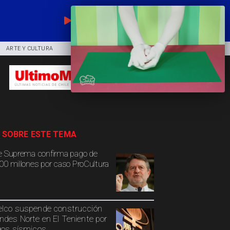
EN VIVO
ARTE Y CULTURA
COMUNIDAD
DEPORTES
 SOBRE ESTE TEMA
e Suprema confirma pago de
00 millones por caso ProCultura
lco suspende construcción
ndes Norte en El Teniente por
gos sísmicos