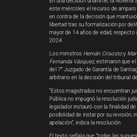
En una decisión unánime, la Novena 
este miércoles el recurso de amparo
en contra de la decisión que mantuvo
libertad tras su formalización por de
mayor de 14 años de edad, respecto 
2024.
Los ministros
Hernán Crisosto
y
Mar
Fernanda Vásquez
, estimaron que el 
del 7° Juzgado de Garantía de Santiag
arbitrario en la decisión del tribunal d
"Estos magistrados no encuentran just
Pública no impugnó la resolución judici
legislador instauró con la finalidad de
posibilidad de instar por su revisión,
apelación", indica la resolución.
El texto señala que "todas las supue